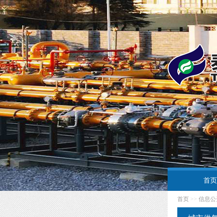
首页
首页
>>
信息公