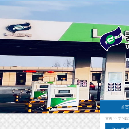
首页
首页
>>
学习园